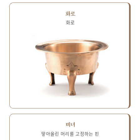
화로
화로
비녀
땋아올린 머리를 고정하는 핀