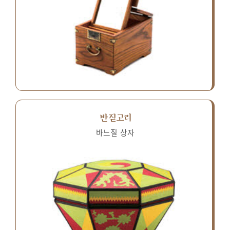
반짇고리
바느질 상자