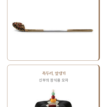
족두리, 앞댕기
신부의 장식용 모자