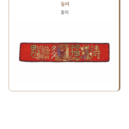
돌띠
돌띠