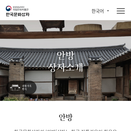
한국어
안방
상자소개
안방