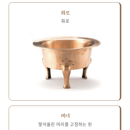
화로
화로
비녀
땋아올린 머리를 고정하는 핀