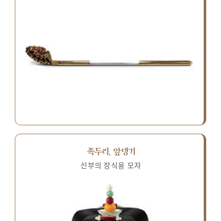
족두리, 앞댕기
신부의 장식용 모자