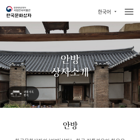
한국어
안방
상자소개
안방