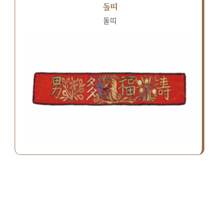
돌띠
돌띠