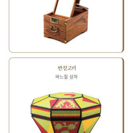
반짇고리
바느질 상자