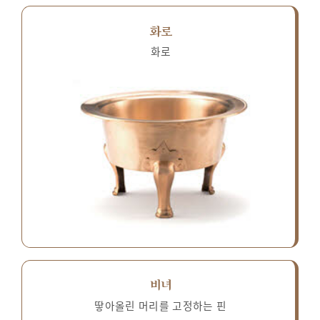
화로
화로
비녀
땋아올린 머리를 고정하는 핀