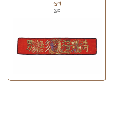
돌띠
돌띠