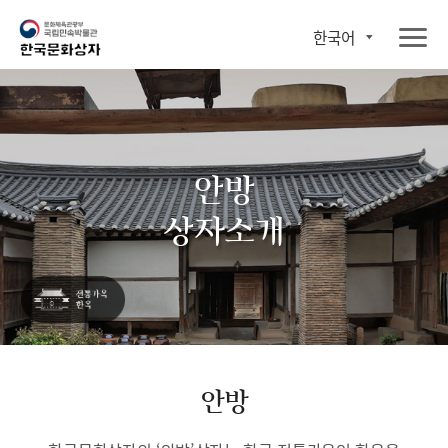
한국어
안방
상자소개
안방