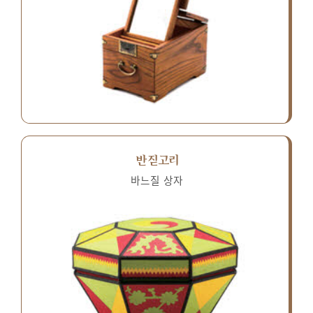
반짇고리
바느질 상자