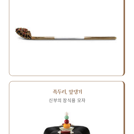
족두리, 앞댕기
신부의 장식용 모자