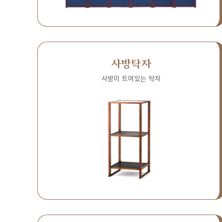
사방탁자
사방이 트여있는 탁자