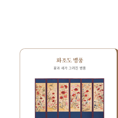
화조도 병풍
꽃과 새가 그려진 병풍