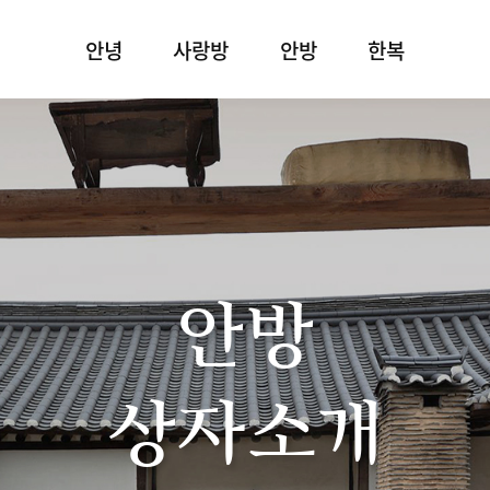
안녕
사랑방
안방
한복
안방
상자소개