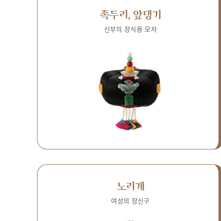
족두리, 앞댕기
신부의 장식용 모자
노리개
여성의 장신구