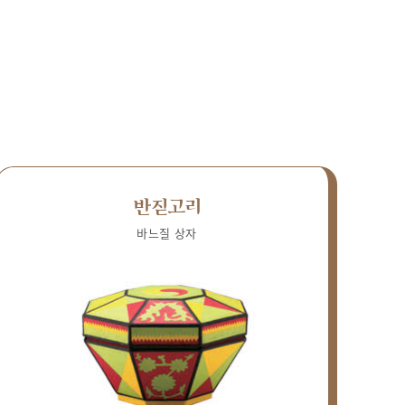
반짇고리
바느질 상자