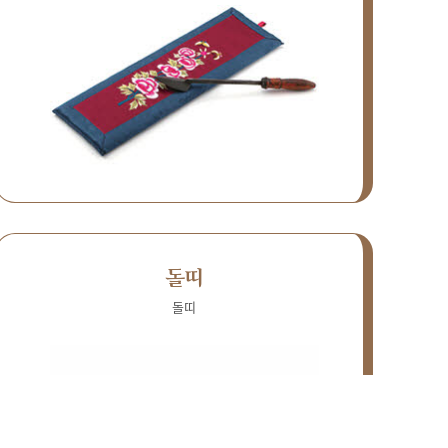
돌띠
돌띠