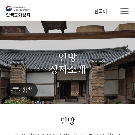
한국어
안방
상자소개
안방