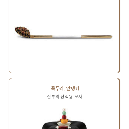
족두리, 앞댕기
신부의 장식용 모자