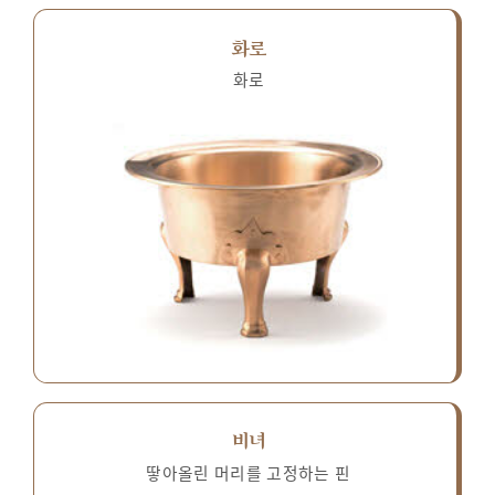
화로
화로
비녀
땋아올린 머리를 고정하는 핀