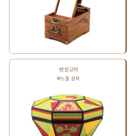
반짇고리
바느질 상자