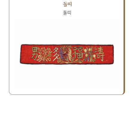
돌띠
돌띠