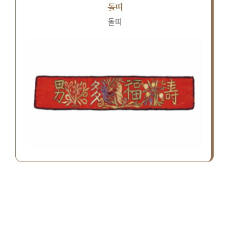
돌띠
돌띠