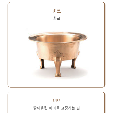
화로
화로
비녀
땋아올린 머리를 고정하는 핀