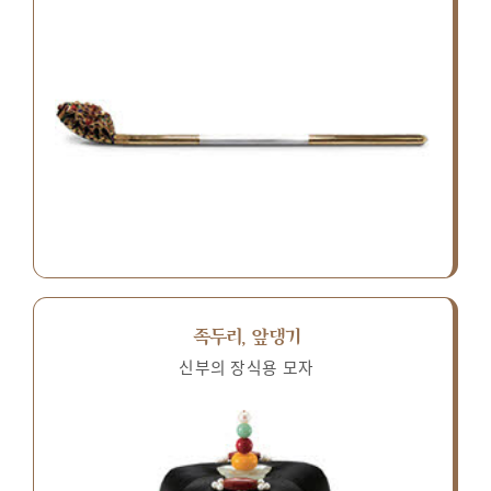
족두리, 앞댕기
신부의 장식용 모자