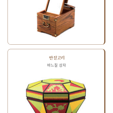
반짇고리
바느질 상자