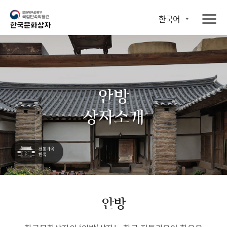
한국어
안방
상자소개
안방