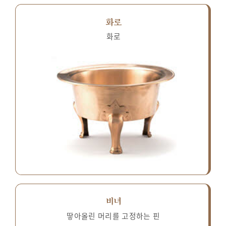
화로
화로
비녀
땋아올린 머리를 고정하는 핀