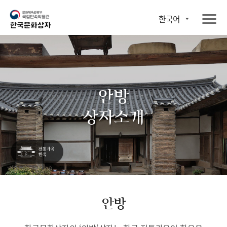
한국어
안방
상자소개
안방