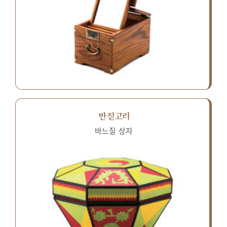
반짇고리
바느질 상자