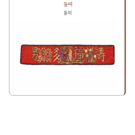
돌띠
돌띠