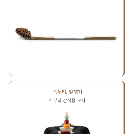
족두리, 앞댕기
신부의 장식용 모자