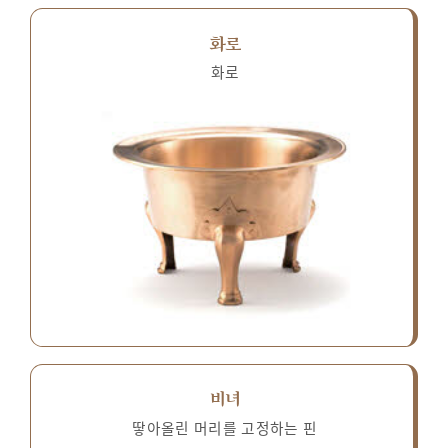
화로
화로
비녀
땋아올린 머리를 고정하는 핀