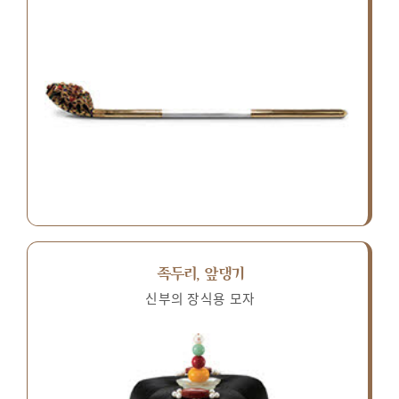
족두리, 앞댕기
신부의 장식용 모자