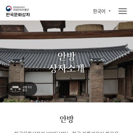
한국어
안방
상자소개
안방