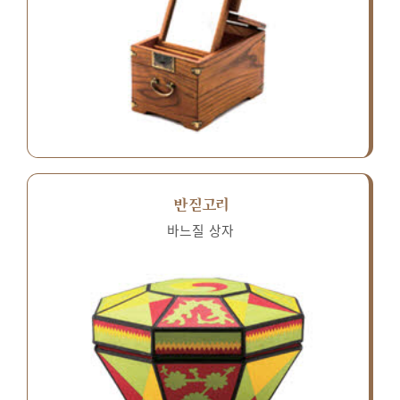
반짇고리
바느질 상자