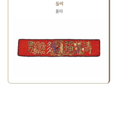
돌띠
돌띠