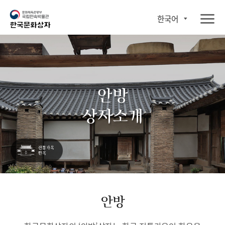
한국어
안방
상자소개
안방