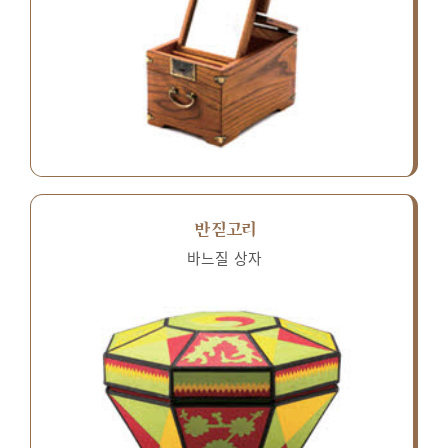
반짇고리
바느질 상자