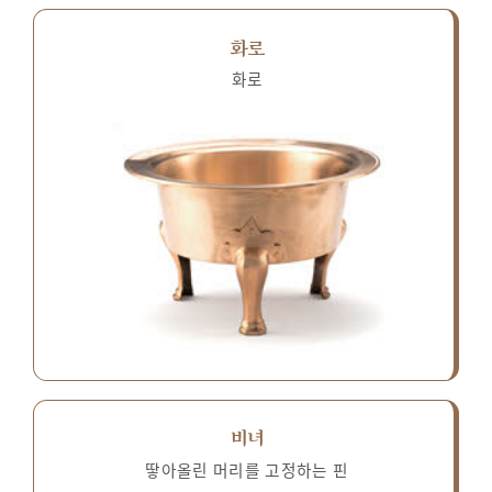
화로
화로
비녀
땋아올린 머리를 고정하는 핀