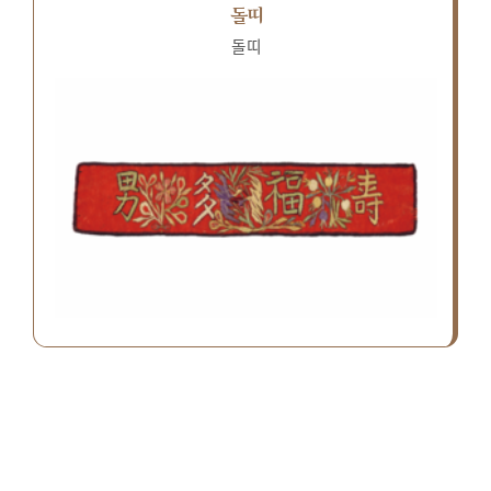
돌띠
돌띠