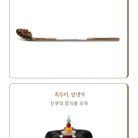
족두리, 앞댕기
신부의 장식용 모자