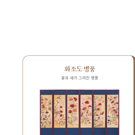
화조도 병풍
꽃과 새가 그려진 병풍