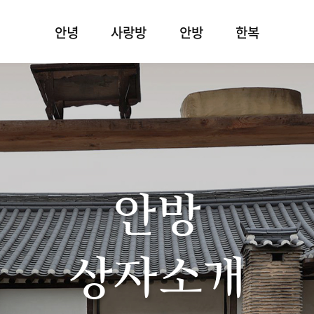
안녕
사랑방
안방
한복
안방
상자소개