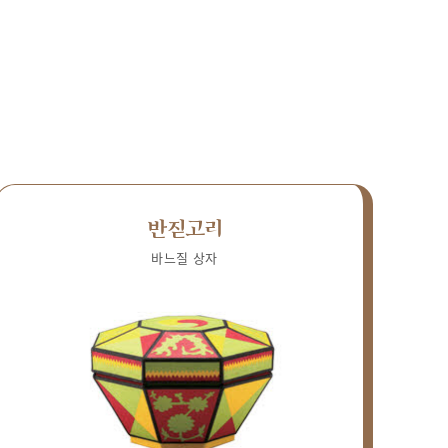
반짇고리
바느질 상자