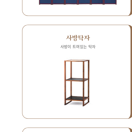
사방탁자
사방이 트여있는 탁자