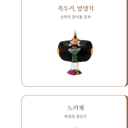
족두리, 앞댕기
신부의 장식용 모자
노리개
여성의 장신구