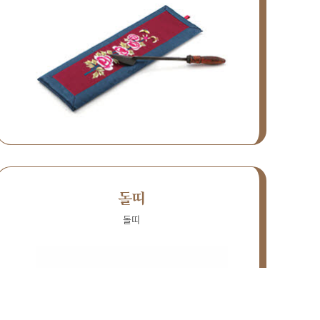
돌띠
돌띠