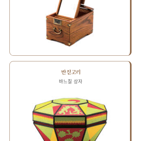
반짇고리
바느질 상자