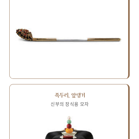
족두리, 앞댕기
신부의 장식용 모자