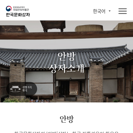
한국어
안방
상자소개
안방