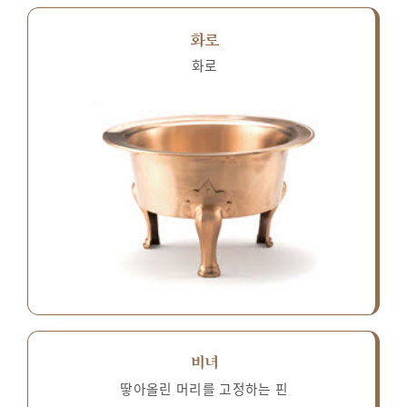
화로
화로
비녀
땋아올린 머리를 고정하는 핀