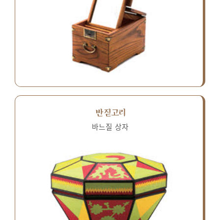
반짇고리
바느질 상자