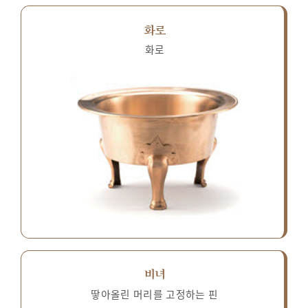
화로
화로
비녀
땋아올린 머리를 고정하는 핀