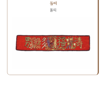
돌띠
돌띠