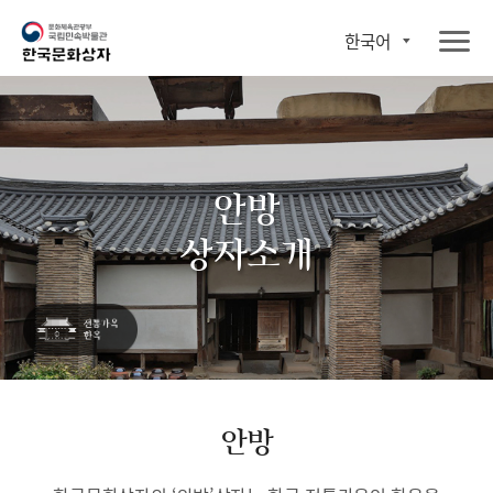
한국어
안방
상자소개
안방