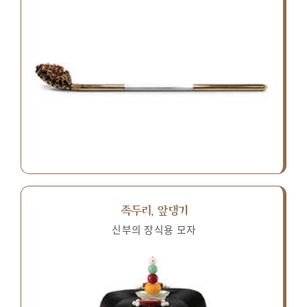
족두리, 앞댕기
신부의 장식용 모자