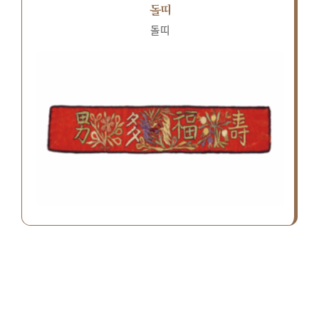
돌띠
돌띠