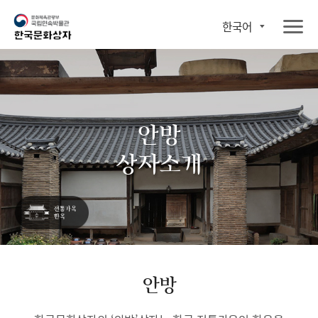
한국어
안방
상자소개
안방