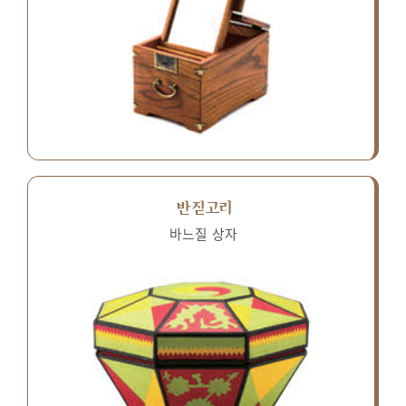
반짇고리
바느질 상자