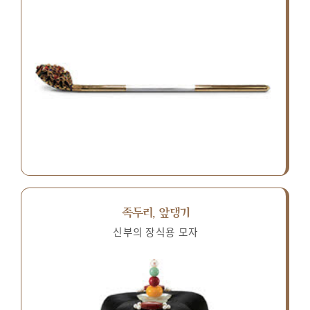
족두리, 앞댕기
신부의 장식용 모자