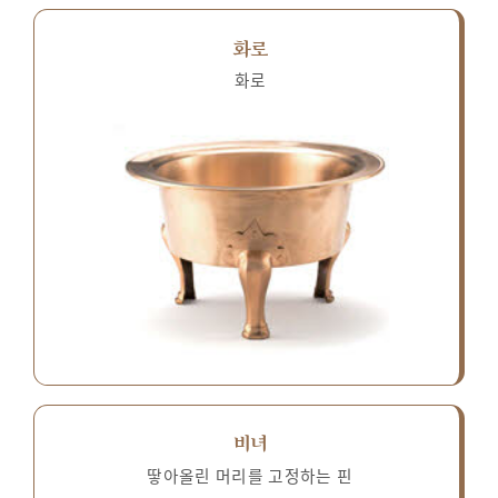
화로
화로
비녀
땋아올린 머리를 고정하는 핀