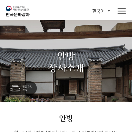
한국어
안방
상자소개
안방