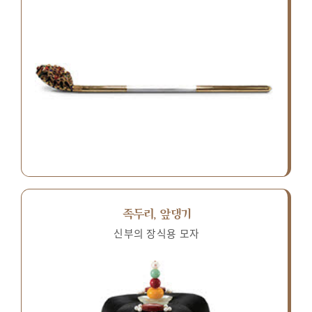
족두리, 앞댕기
신부의 장식용 모자