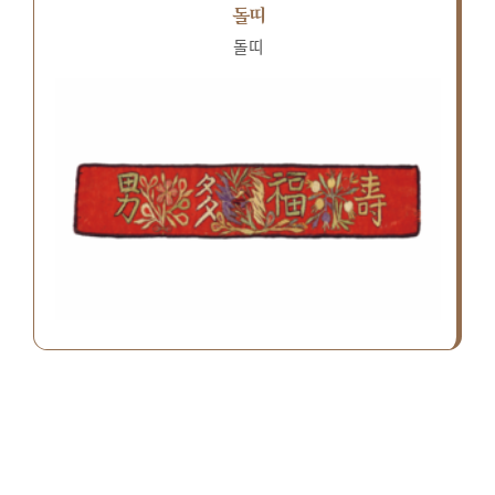
돌띠
돌띠