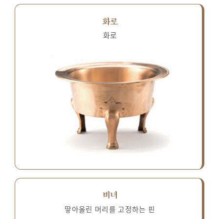
화로
화로
비녀
땋아올린 머리를 고정하는 핀