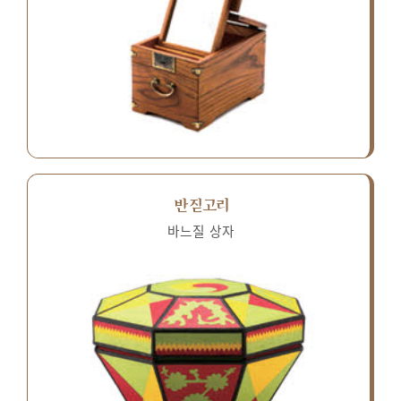
반짇고리
바느질 상자