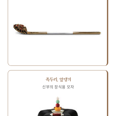
족두리, 앞댕기
신부의 장식용 모자