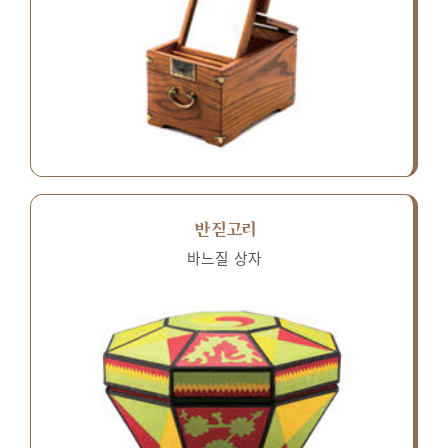
반짇고리
바느질 상자