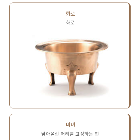
화로
화로
비녀
땋아올린 머리를 고정하는 핀