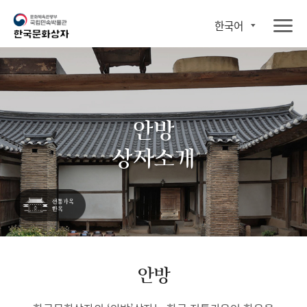
한국어
안방
상자소개
안방