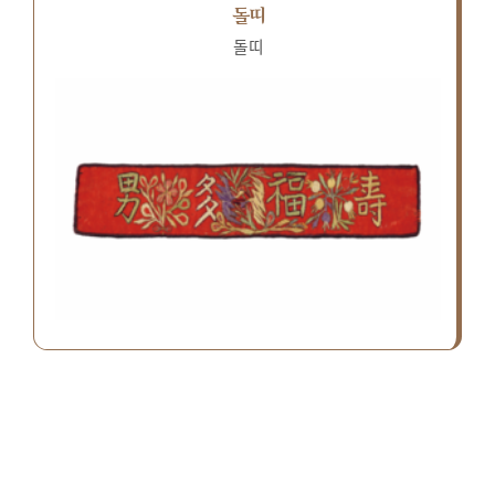
돌띠
돌띠