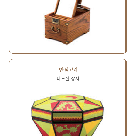
반짇고리
바느질 상자