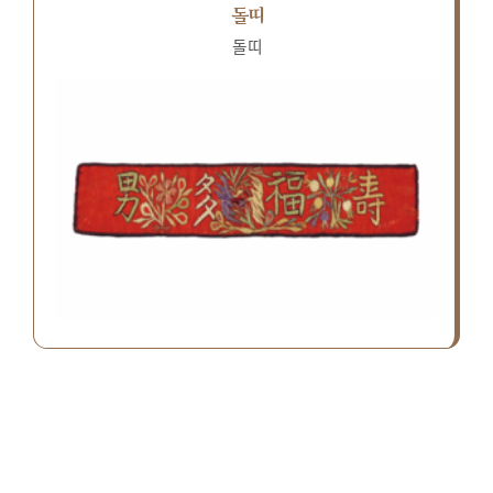
돌띠
돌띠