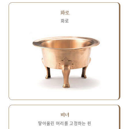
화로
화로
비녀
땋아올린 머리를 고정하는 핀