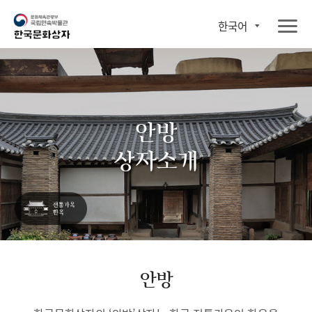
한국어
안방
상자소개
안방