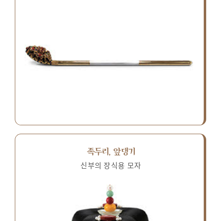
족두리, 앞댕기
신부의 장식용 모자