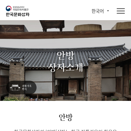
한국어
안방
상자소개
안방