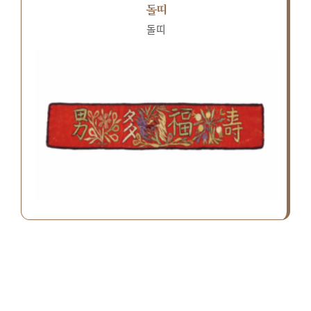
돌띠
돌띠