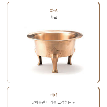
화로
화로
비녀
땋아올린 머리를 고정하는 핀