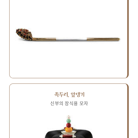
족두리, 앞댕기
신부의 장식용 모자