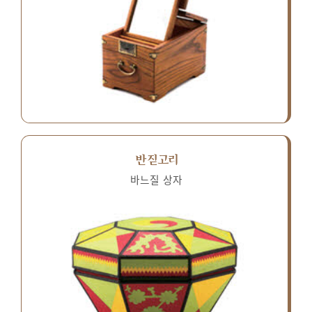
반짇고리
바느질 상자