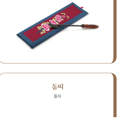
돌띠
돌띠