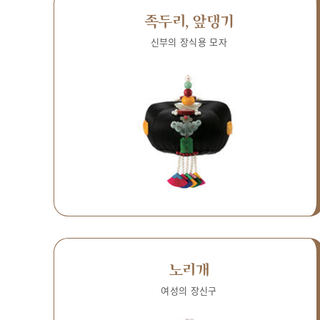
족두리, 앞댕기
신부의 장식용 모자
노리개
여성의 장신구