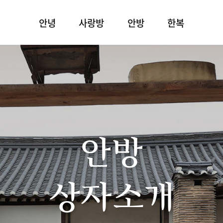
안녕
사랑방
안방
한복
안방
상자소개