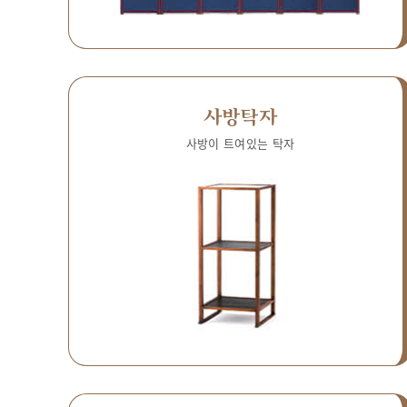
사방탁자
사방이 트여있는 탁자