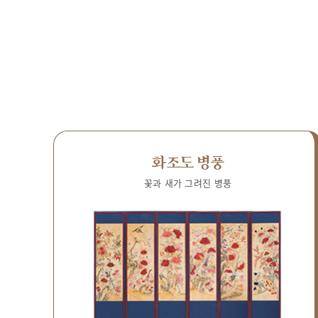
화조도 병풍
꽃과 새가 그려진 병풍