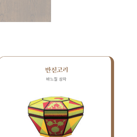
반짇고리
바느질 상자