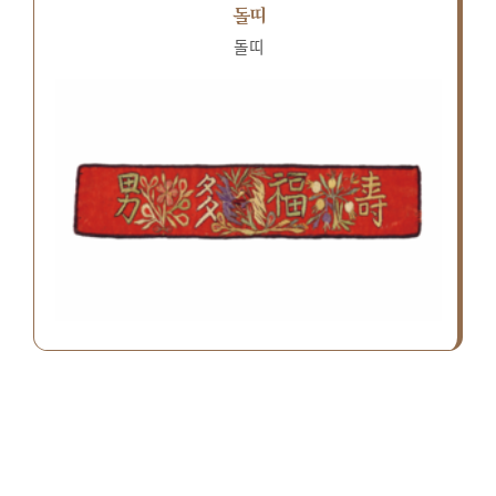
돌띠
돌띠