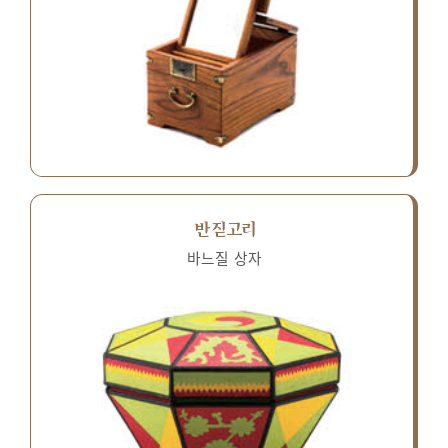
반짇고리
바느질 상자