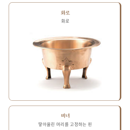
화로
화로
비녀
땋아올린 머리를 고정하는 핀