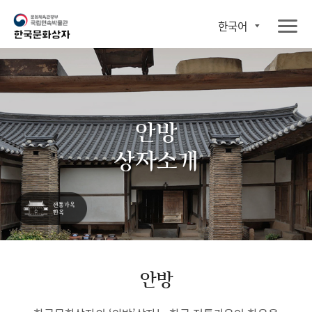
한국어
안방
상자소개
안방