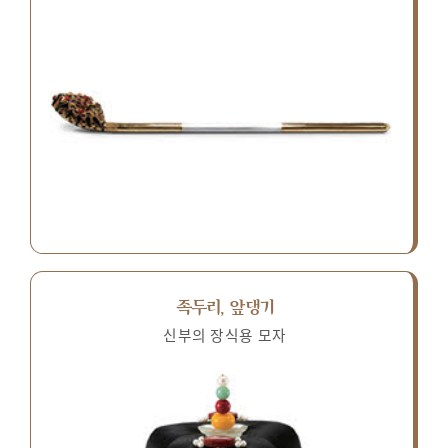
족두리, 앞댕기
신부의 장식용 모자