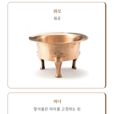
화로
화로
비녀
땋아올린 머리를 고정하는 핀