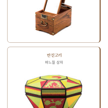
반짇고리
바느질 상자