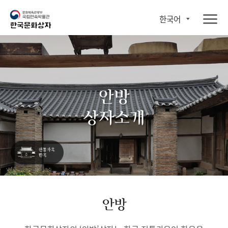
한국어
안방
상자소개
안방