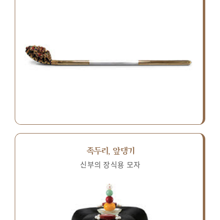
족두리, 앞댕기
신부의 장식용 모자