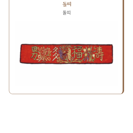
돌띠
돌띠