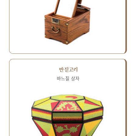
반짇고리
바느질 상자