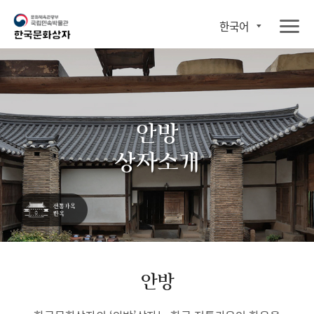
한국어
안방
상자소개
안방