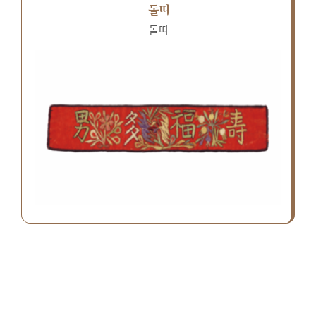
돌띠
돌띠