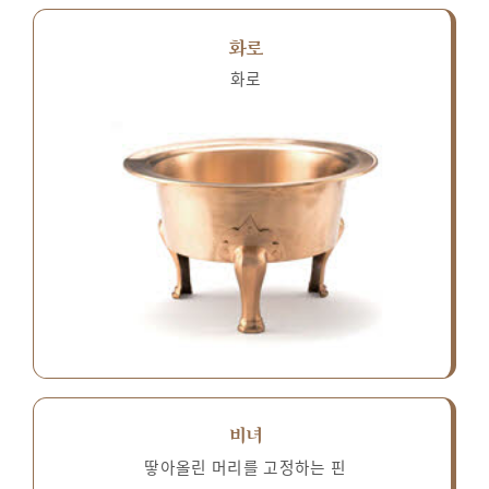
화로
화로
비녀
땋아올린 머리를 고정하는 핀