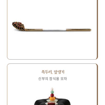
족두리, 앞댕기
신부의 장식용 모자