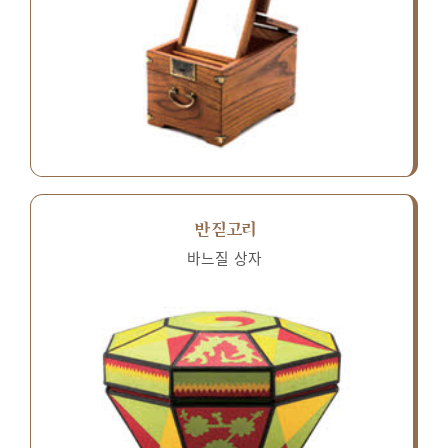
반짇고리
바느질 상자