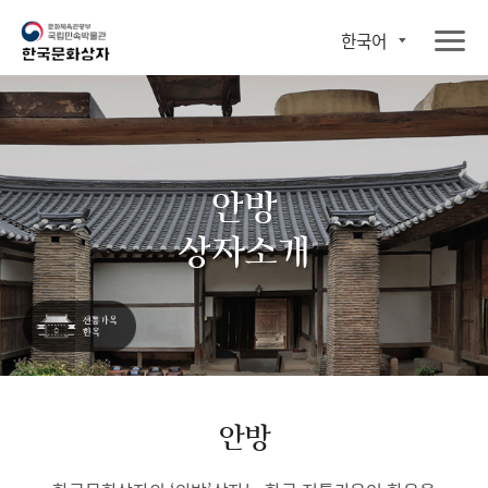
한국어
안방
상자소개
안방