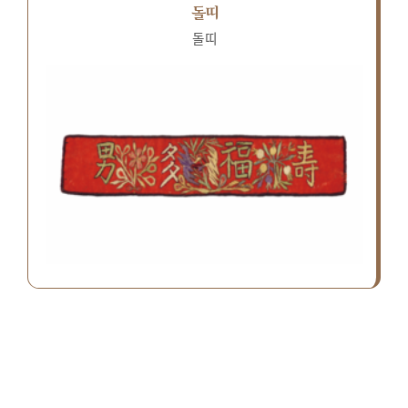
돌띠
돌띠