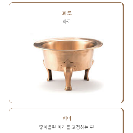
화로
화로
비녀
땋아올린 머리를 고정하는 핀