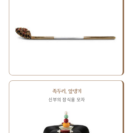
족두리, 앞댕기
신부의 장식용 모자