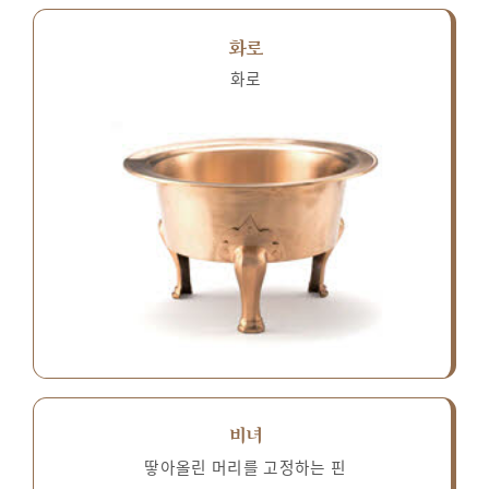
화로
화로
비녀
땋아올린 머리를 고정하는 핀