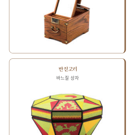
반짇고리
바느질 상자