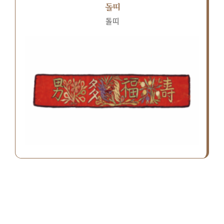
돌띠
돌띠