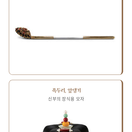
족두리, 앞댕기
신부의 장식용 모자