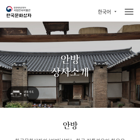
한국어
안방
상자소개
안방