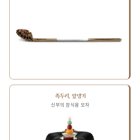
족두리, 앞댕기
신부의 장식용 모자