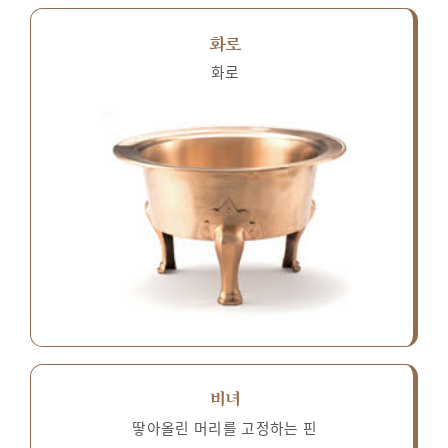
화로
화로
비녀
땋아올린 머리를 고정하는 핀