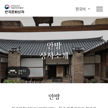
한국어
안방
상자소개
안방