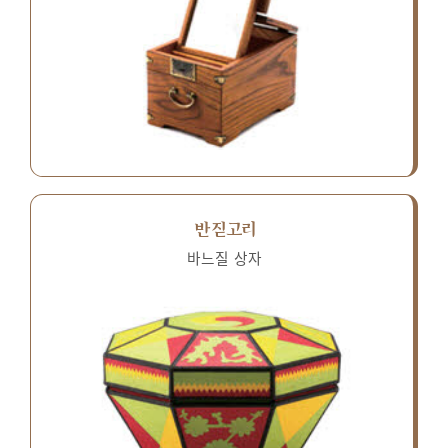
반짇고리
바느질 상자