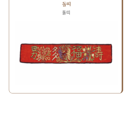
돌띠
돌띠