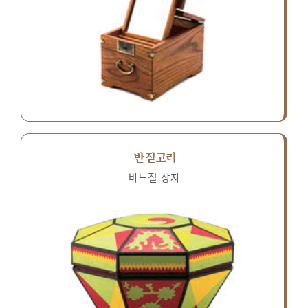
반짇고리
바느질 상자