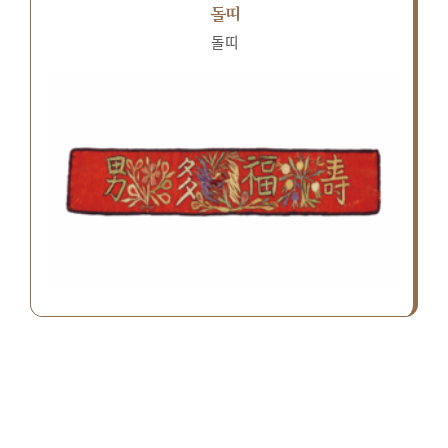
돌띠
돌띠