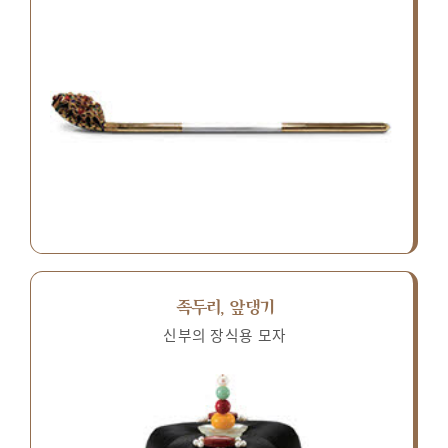
족두리, 앞댕기
신부의 장식용 모자