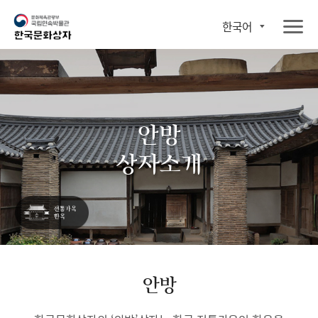
한국어
안방
상자소개
안방