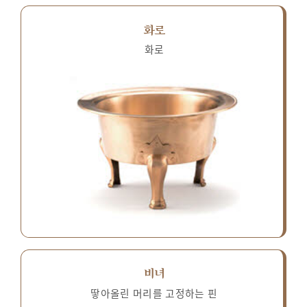
화로
화로
비녀
땋아올린 머리를 고정하는 핀