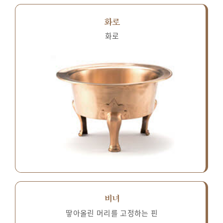
화로
화로
비녀
땋아올린 머리를 고정하는 핀