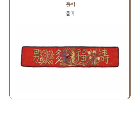
돌띠
돌띠