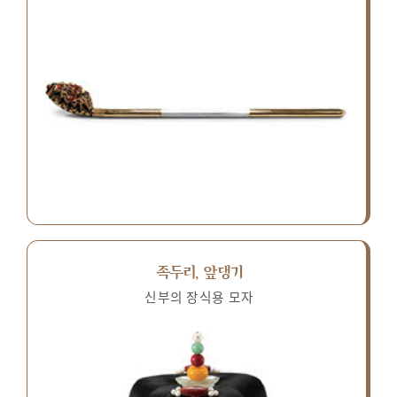
족두리, 앞댕기
신부의 장식용 모자