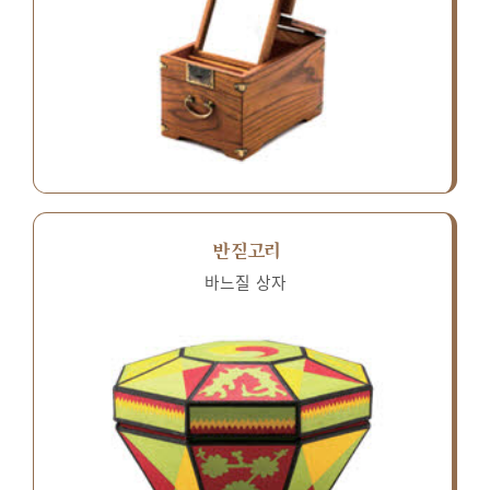
반짇고리
바느질 상자