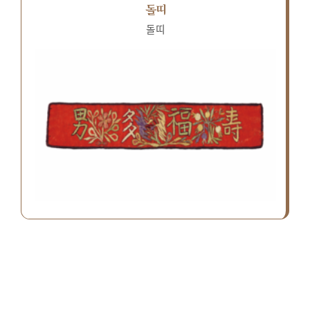
돌띠
돌띠