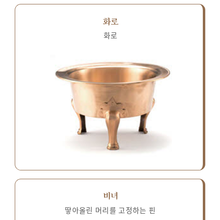
화로
화로
비녀
땋아올린 머리를 고정하는 핀