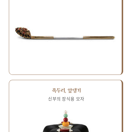
족두리, 앞댕기
신부의 장식용 모자