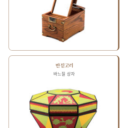
반짇고리
바느질 상자