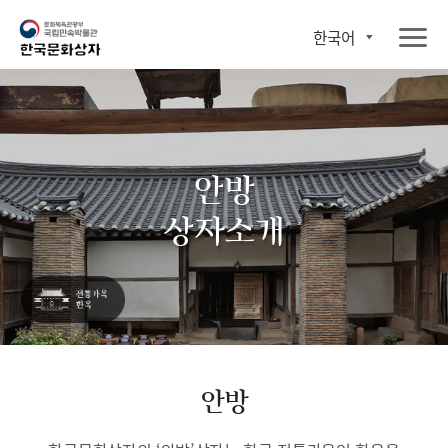
한국어
안방
상자소개
안방