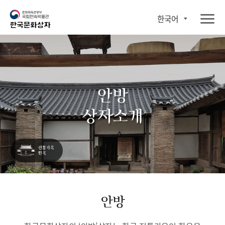
한국어
안방
상자소개
안방