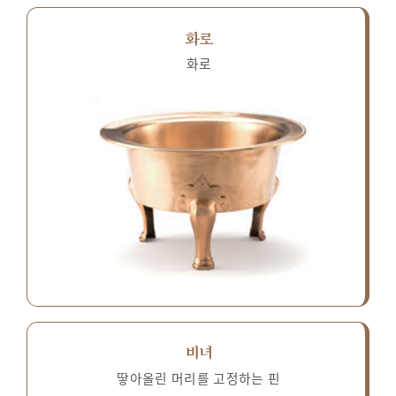
화로
화로
비녀
땋아올린 머리를 고정하는 핀