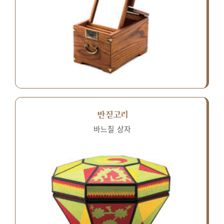
반짇고리
바느질 상자