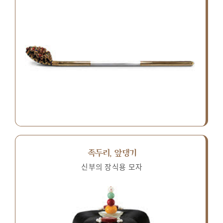
족두리, 앞댕기
신부의 장식용 모자