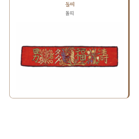
돌띠
돌띠