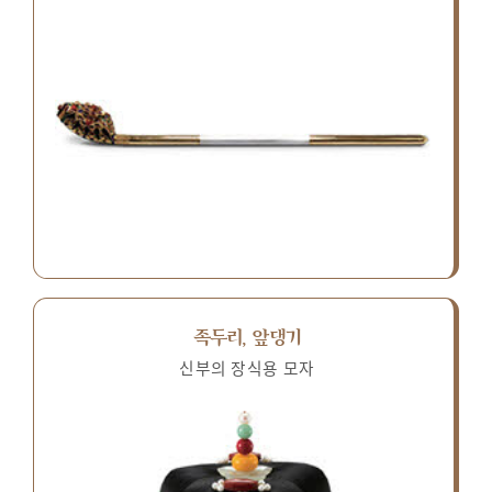
족두리, 앞댕기
신부의 장식용 모자