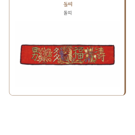
돌띠
돌띠