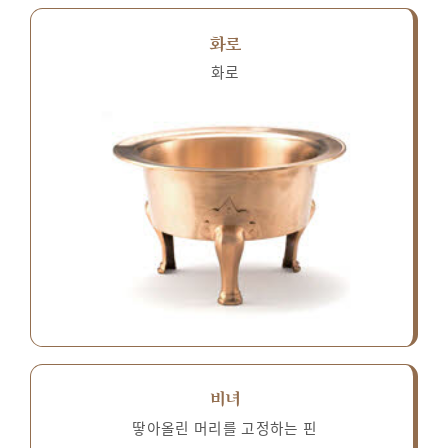
화로
화로
비녀
땋아올린 머리를 고정하는 핀