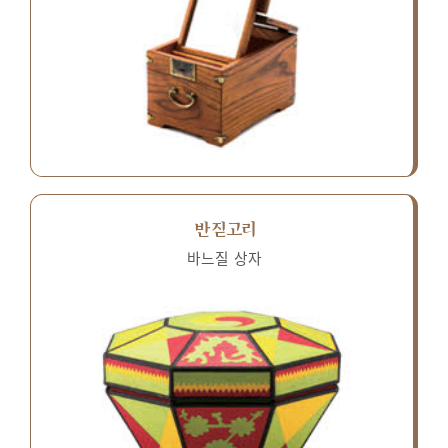
반짇고리
바느질 상자