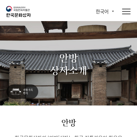
한국어
안방
상자소개
안방