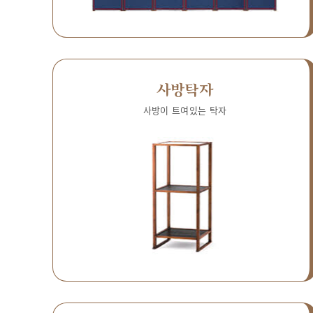
사방탁자
사방이 트여있는 탁자