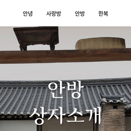
안녕
사랑방
안방
한복
안방
상자소개