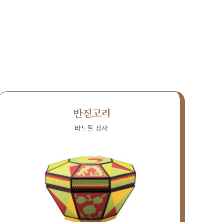
반짇고리
바느질 상자