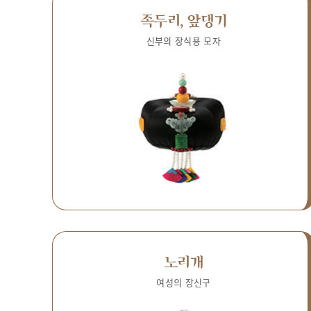
족두리, 앞댕기
신부의 장식용 모자
노리개
여성의 장신구