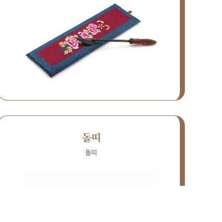
돌띠
돌띠