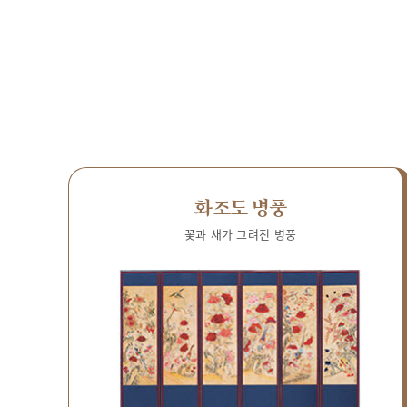
화조도 병풍
꽃과 새가 그려진 병풍