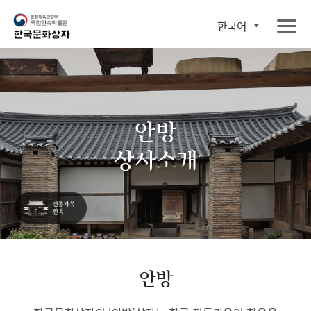
한국어
안방
상자소개
안방