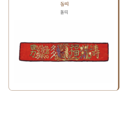
돌띠
돌띠