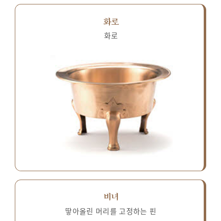
화로
화로
비녀
땋아올린 머리를 고정하는 핀