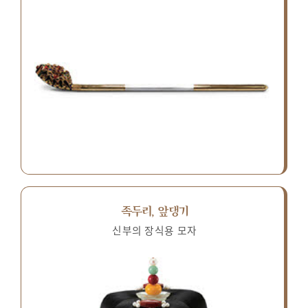
족두리, 앞댕기
신부의 장식용 모자