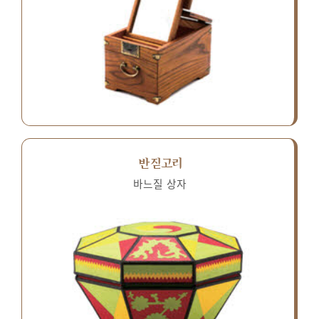
반짇고리
바느질 상자