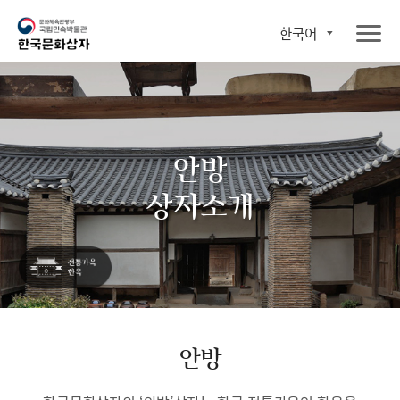
한국어
안방
상자소개
안방