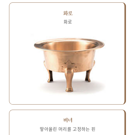
화로
화로
비녀
땋아올린 머리를 고정하는 핀