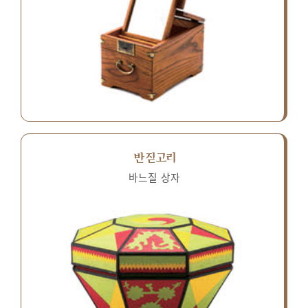
반짇고리
바느질 상자