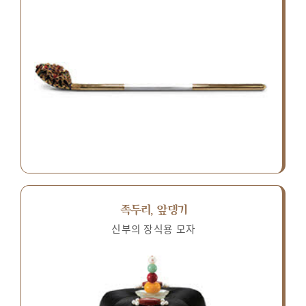
족두리, 앞댕기
신부의 장식용 모자