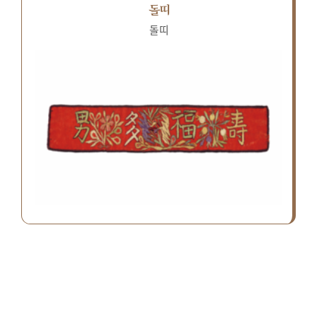
돌띠
돌띠