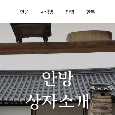
안녕
사랑방
안방
한복
안방
상자소개