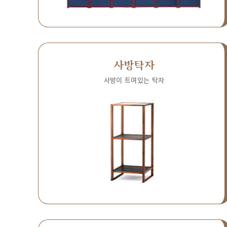
사방탁자
사방이 트여있는 탁자