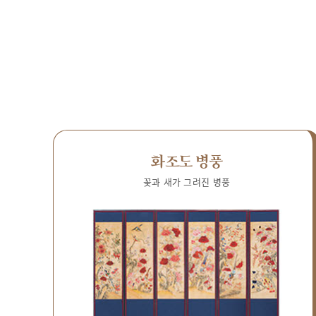
화조도 병풍
꽃과 새가 그려진 병풍