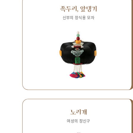
족두리, 앞댕기
신부의 장식용 모자
노리개
여성의 장신구