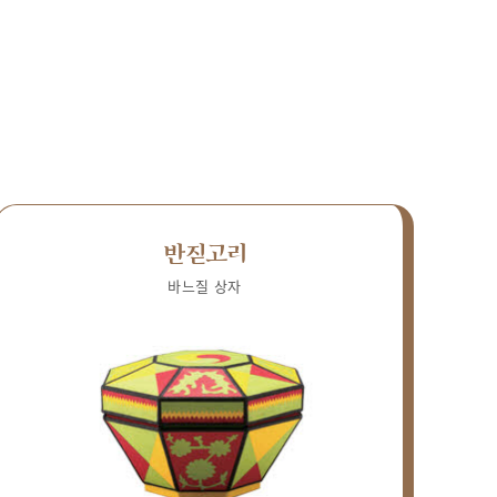
반짇고리
바느질 상자