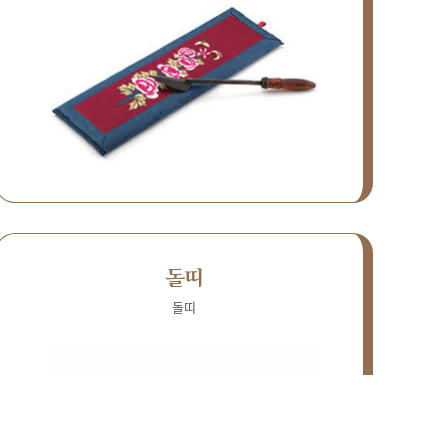
돌띠
돌띠