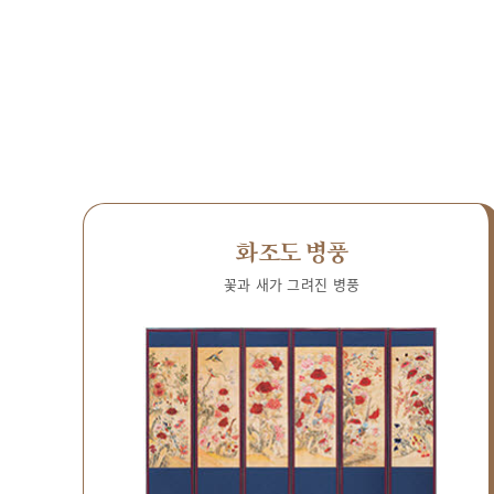
화조도 병풍
꽃과 새가 그려진 병풍