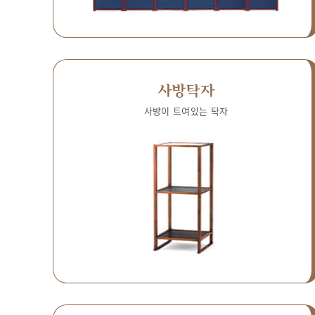
사방탁자
사방이 트여있는 탁자