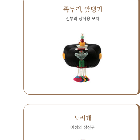
족두리, 앞댕기
신부의 장식용 모자
노리개
여성의 장신구