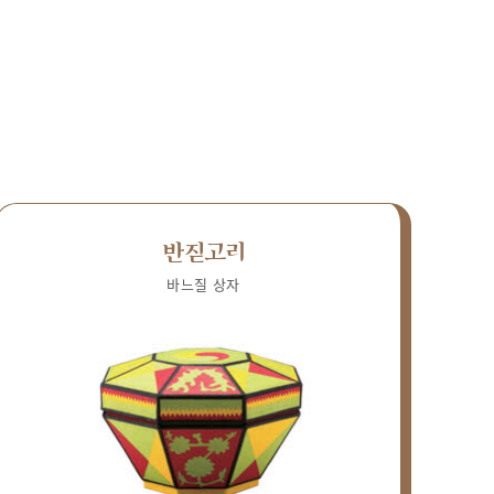
반짇고리
바느질 상자