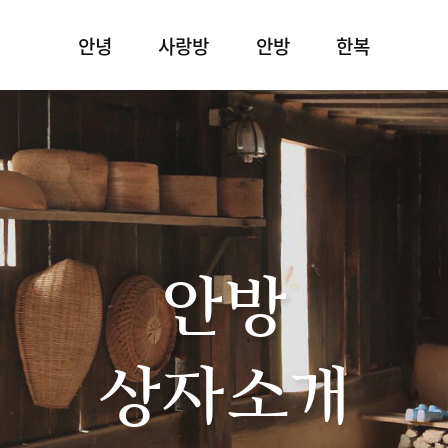
안녕
사랑방
안방
한복
안방
상자소개