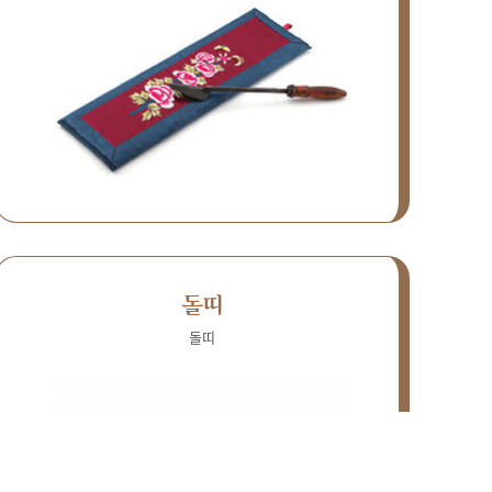
돌띠
돌띠