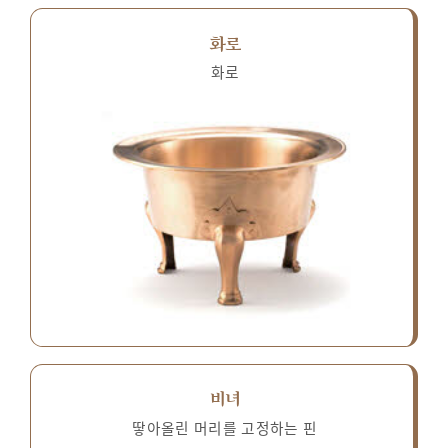
화로
화로
비녀
땋아올린 머리를 고정하는 핀