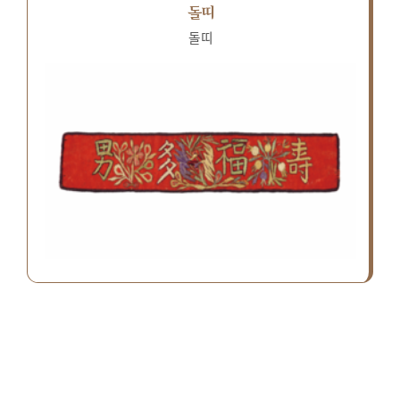
돌띠
돌띠