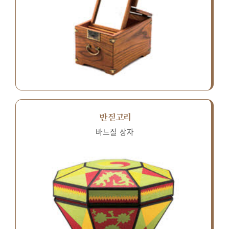
반짇고리
바느질 상자