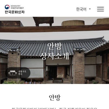
한국어
안방
상자소개
안방