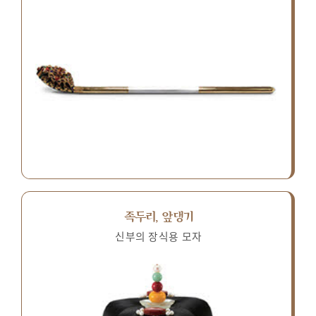
족두리, 앞댕기
신부의 장식용 모자