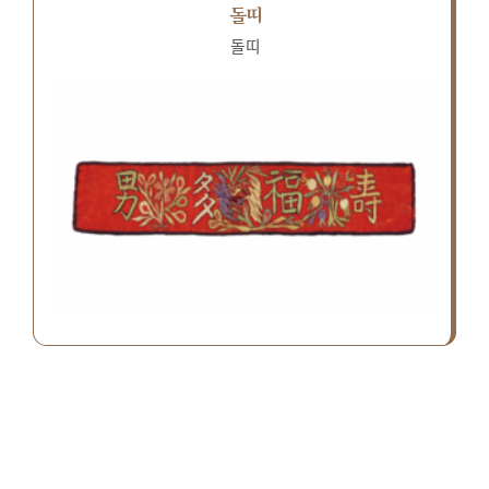
돌띠
돌띠