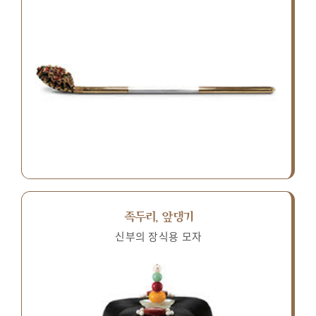
족두리, 앞댕기
신부의 장식용 모자