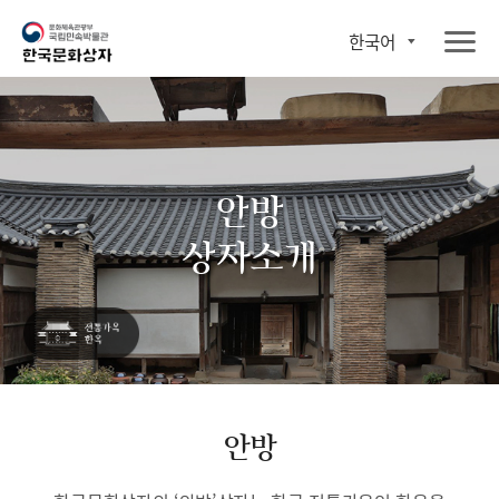
한국어
안방
상자소개
안방