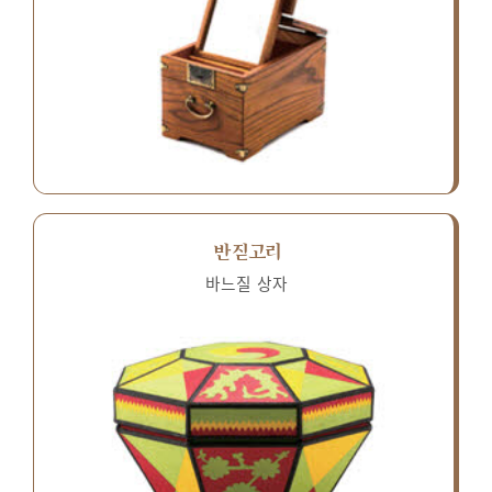
반짇고리
바느질 상자