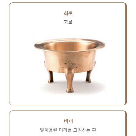
화로
화로
비녀
땋아올린 머리를 고정하는 핀