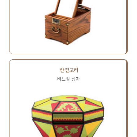
반짇고리
바느질 상자