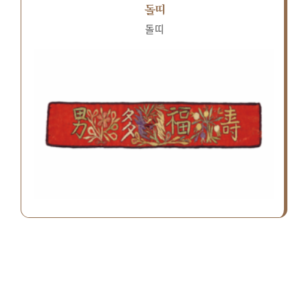
돌띠
돌띠