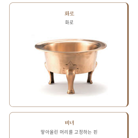
화로
화로
비녀
땋아올린 머리를 고정하는 핀