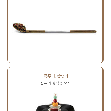
족두리, 앞댕기
신부의 장식용 모자