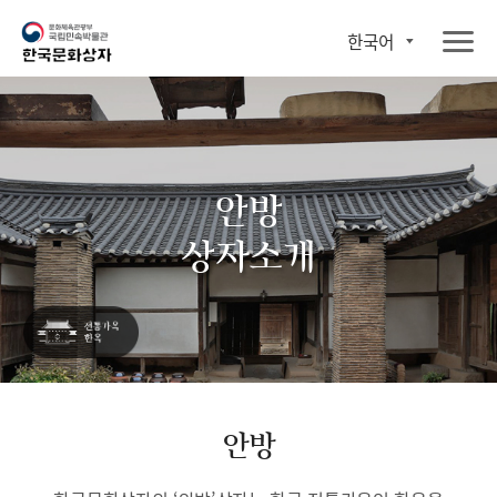
한국어
안방
상자소개
안방