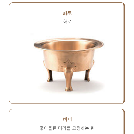
화로
화로
비녀
땋아올린 머리를 고정하는 핀