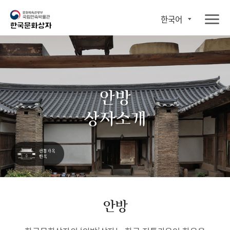
한국어
안방
상자소개
안방