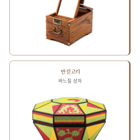
반짇고리
바느질 상자