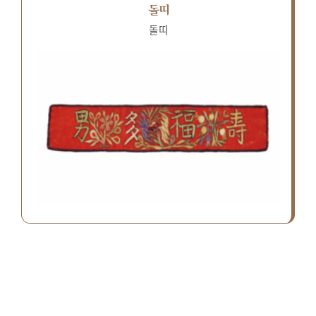
돌띠
돌띠