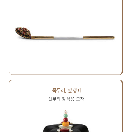
족두리, 앞댕기
신부의 장식용 모자