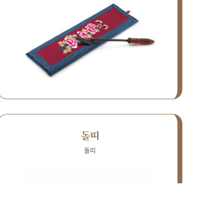
돌띠
돌띠