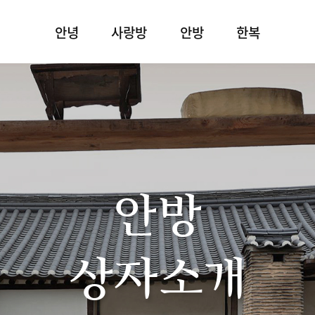
안녕
사랑방
안방
한복
안방
상자소개