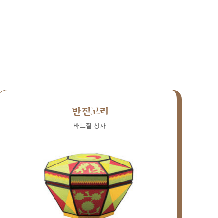
반짇고리
바느질 상자