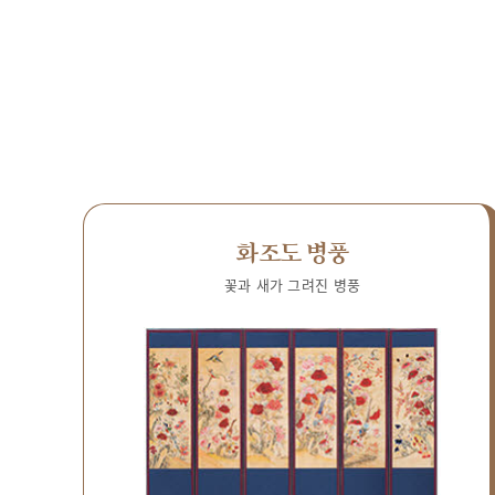
화조도 병풍
꽃과 새가 그려진 병풍