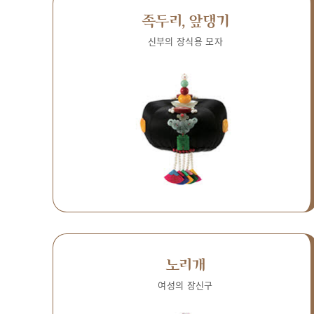
족두리, 앞댕기
신부의 장식용 모자
노리개
여성의 장신구