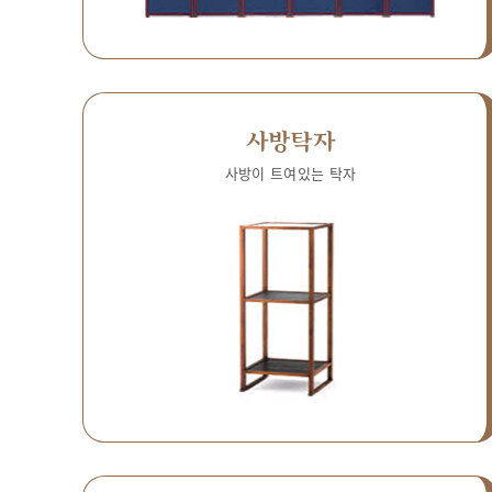
사방탁자
사방이 트여있는 탁자