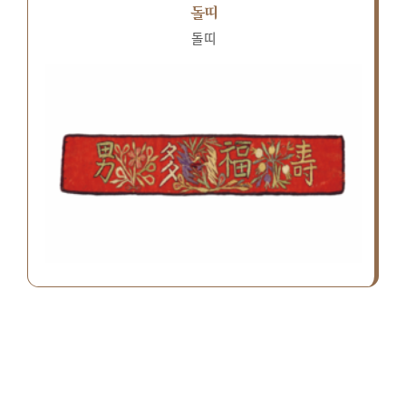
돌띠
돌띠