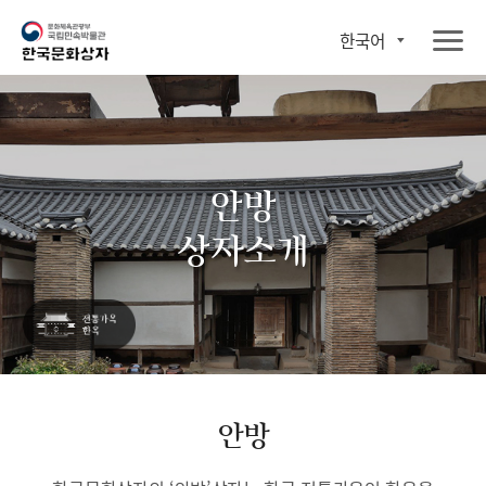
한국어
안방
상자소개
안방