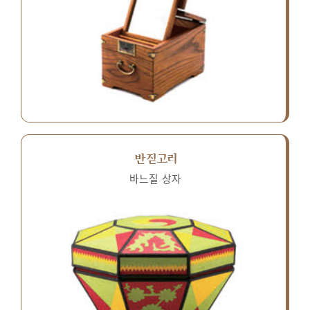
반짇고리
바느질 상자