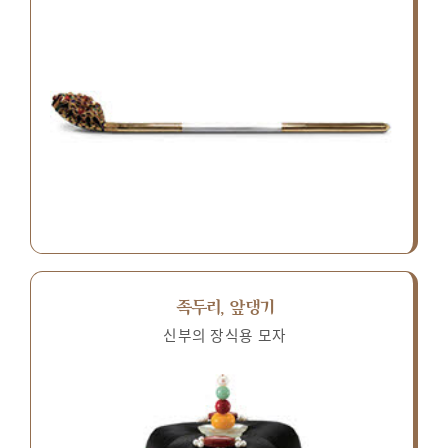
족두리, 앞댕기
신부의 장식용 모자