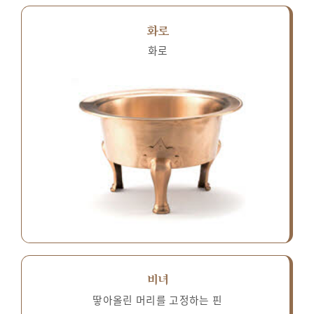
화로
화로
비녀
땋아올린 머리를 고정하는 핀