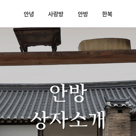
안녕
사랑방
안방
한복
안방
상자소개