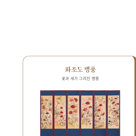
화조도 병풍
꽃과 새가 그려진 병풍