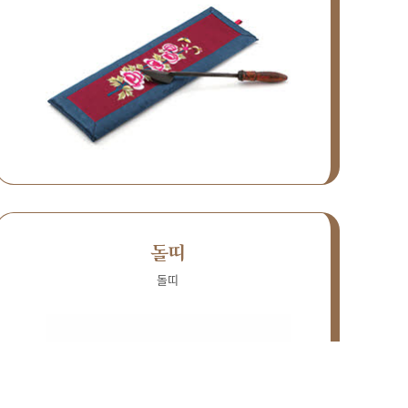
돌띠
돌띠