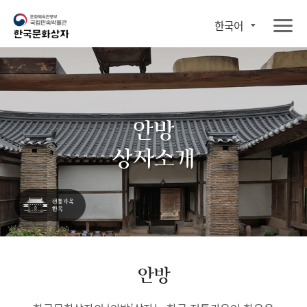
한국어
안방
상자소개
안방