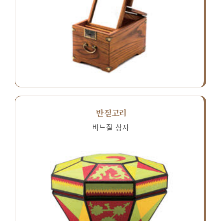
반짇고리
바느질 상자