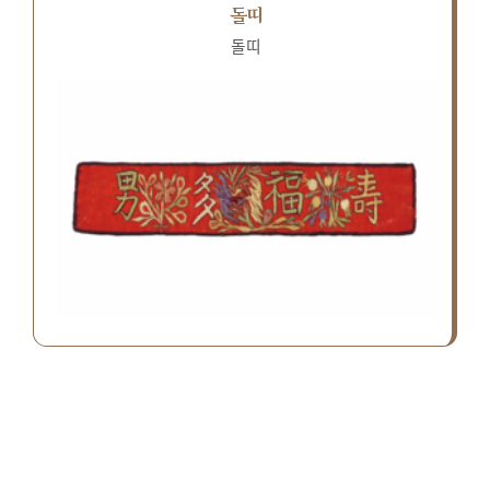
돌띠
돌띠