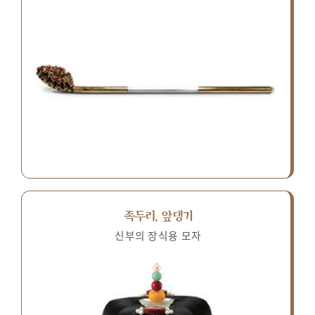
족두리, 앞댕기
신부의 장식용 모자