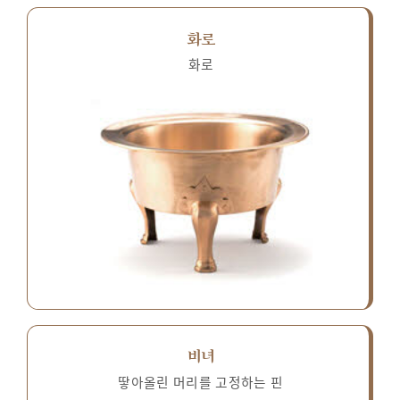
화로
화로
비녀
땋아올린 머리를 고정하는 핀