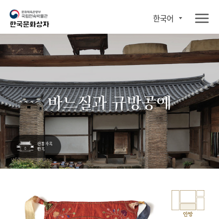
한국어
바느질과 규방공예
안방