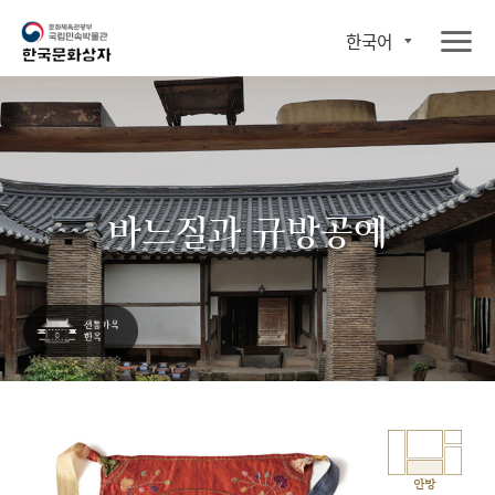
한국어
바느질과 규방공예
안방