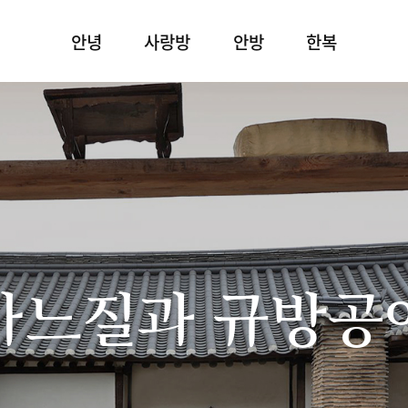
안녕
사랑방
안방
한복
바느질과 규방공