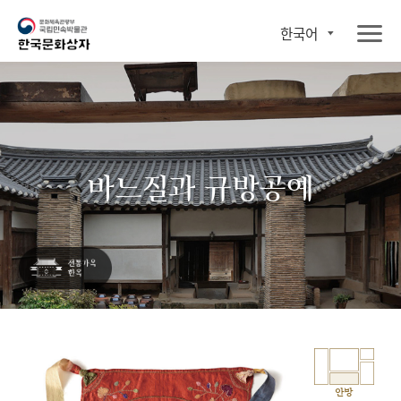
한국어
바느질과 규방공예
안방