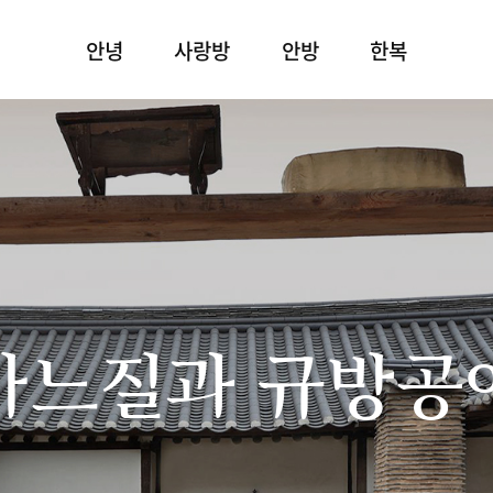
안녕
사랑방
안방
한복
바느질과 규방공