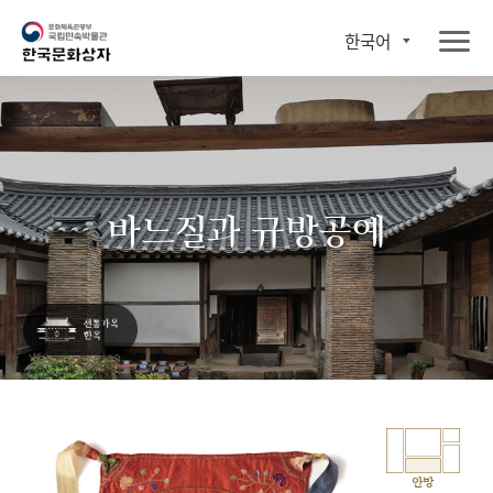
한국어
바느질과 규방공예
안방