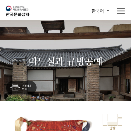
한국어
바느질과 규방공예
안방