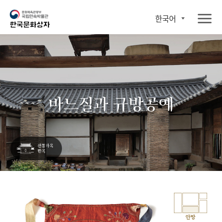
한국어
바느질과 규방공예
안방